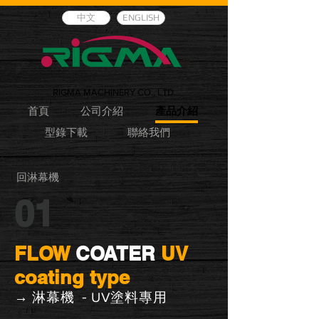
中文
ENGLISH
RIGMA MACHINERY CO., LTD.
首頁
公司介紹
產品介紹
型錄下載
聯絡我們
回淋幕機
01
FLOW
COATER
UV
coating type
→ 淋幕機 -
塗料專用
UV