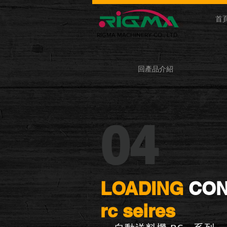
首
RIGMA MACHINERY CO., LTD.
回產品介紹
04
LOADING
CON
rc seires