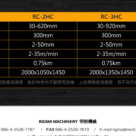
RIGMA MACHINERY 明郁機械
L
886-4-2528-7787
/
FAX
886-4-2528-7819
/ E-mail
rigma@ms47