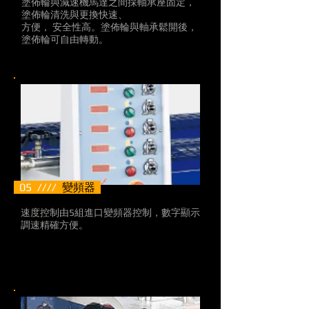
塗佈輪與減速機馬達之間採軸承座固定，
塗佈輪清洗與更換快速、
方便， 安全性高。塗佈輪與軸承鬆開後，
塗佈輪可自由轉動。
05 ////
變頻器
速度控制由5組進口變頻器控制，數字顯示
調速精確方便。