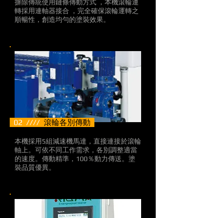
摒除傳統使用鏈條傳動方式 ，本機滾輪運
轉採用連軸器接合 ，完全確保滾輪運轉之
順暢性，創造均勻的塗裝效果。
02 ////
滾輪各別傳動
本機採用5組減速機馬達，直接連接於滾輪
軸上。可依不同工作需求，各別調整適當
的速度。傳動精準，100％動力傳送。塗
裝品質優異。