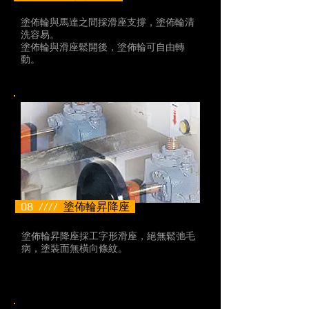
塗佈輪與馬達之間採滑座支撐，塗佈輪清
洗容易。
塗佈輪與滑座鬆開後，塗佈輪可自由轉
動。
08 ////
塗佈輪昇降座
塗佈輪昇降座採工字形滑座，絕無鬆弛毛
病，塗裝面無橫向條紋。