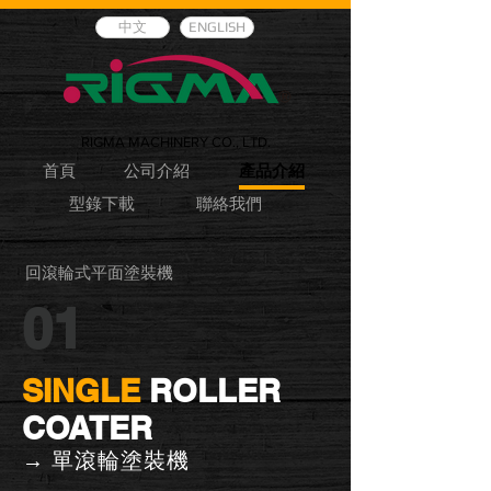
中文
ENGLISH
RIGMA MACHINERY CO., LTD.
首頁
公司介紹
產品介紹
型錄下載
聯絡我們
回滾輪式平面塗裝機
01
SINGLE
ROLLER
COATER
→ 單滾輪塗裝機