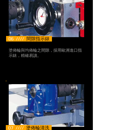
06 ////
間隙指示錶
塗佈輪與均佈輪之間隙，採用歐洲進口指
示錶，精確易讀。
07 ////
塗佈輪清洗