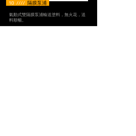
10 ////
隔膜泵浦
氣動式雙隔膜泵浦輸送塗料，無火花，送
料順暢。
11 ////
滾輪熱循環加熱系統
updating.......